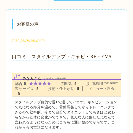
お客様の声
2019-08-28 08:40:00
口コミ スタイルアップ・キャビ・RF・EMS
みなみさん
（女性/20代前半）
総合
5
雰囲気
5
接
[投稿日] 2019/8/2
客サービス
5
技術・仕上がり
5
メニュー・料金
5
スタイルアップ目的で週1で通っています。キャビテーション
で気になる部分を温めて、骨盤調整してからトレーニングで
きるので効率的。今まで自分でダイエットしてもさほど変わ
らなかった体に変化がでてきて、色んな人に痩せたねなんて
言われるようになったのはこちらに通い始めてからです。こ
れからもお世話になります。