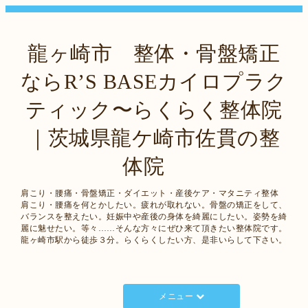
龍ヶ崎市 整体・骨盤矯正
ならR’S BASEカイロプラク
ティック〜らくらく整体院
｜茨城県龍ケ崎市佐貫の整
体院
肩こり・腰痛・骨盤矯正・ダイエット・産後ケア・マタニティ整体
肩こり・腰痛を何とかしたい。疲れが取れない。骨盤の矯正をして、
バランスを整えたい。妊娠中や産後の身体を綺麗にしたい。姿勢を綺
麗に魅せたい。等々……そんな方々にぜひ来て頂きたい整体院です。
龍ヶ崎市駅から徒歩３分。らくらくしたい方、是非いらして下さい。
メニュー