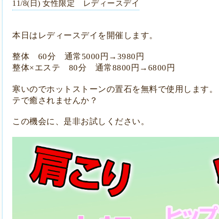
11/8(日) 女性限定 レディースデイ
本日はレディースデイを開催します。
整体
60
分 通常
5000
円
→3980
円
整体
×
エステ
80
分 通常
8800
円
→6800
円
寒いのでホットストーンの置石を無料で使用します。
テで癒されませんか？
この機会に、是非お試しください。