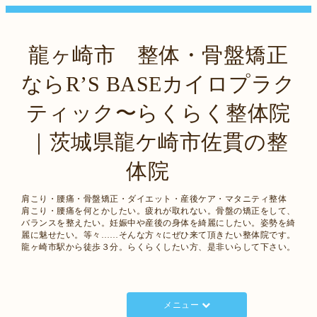
龍ヶ崎市 整体・骨盤矯正
ならR’S BASEカイロプラク
ティック〜らくらく整体院
｜茨城県龍ケ崎市佐貫の整
体院
肩こり・腰痛・骨盤矯正・ダイエット・産後ケア・マタニティ整体
肩こり・腰痛を何とかしたい。疲れが取れない。骨盤の矯正をして、
バランスを整えたい。妊娠中や産後の身体を綺麗にしたい。姿勢を綺
麗に魅せたい。等々……そんな方々にぜひ来て頂きたい整体院です。
龍ヶ崎市駅から徒歩３分。らくらくしたい方、是非いらして下さい。
メニュー