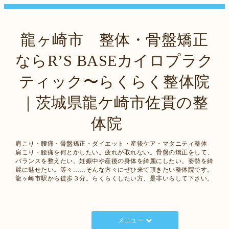
龍ヶ崎市 整体・骨盤矯正
ならR’S BASEカイロプラク
ティック〜らくらく整体院
｜茨城県龍ケ崎市佐貫の整
体院
肩こり・腰痛・骨盤矯正・ダイエット・産後ケア・マタニティ整体
肩こり・腰痛を何とかしたい。疲れが取れない。骨盤の矯正をして、
バランスを整えたい。妊娠中や産後の身体を綺麗にしたい。姿勢を綺
麗に魅せたい。等々……そんな方々にぜひ来て頂きたい整体院です。
龍ヶ崎市駅から徒歩３分。らくらくしたい方、是非いらして下さい。
メニュー