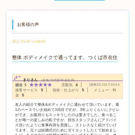
お客様の声
2022-05-02 11:00:00
整体 ボディメイクで通ってます。つくば市在住
まりさん
（女性/30代前半/会社員）
総合
5
雰囲気
4
[投稿日] 2017/10/14
接客サービス
5
技術・仕上がり
5
メニュー・料
金
5
友人の紹介で整体&ボディメイクに通わせて頂いています。週
1のペースでいき始めて3回目ですが、3年ぶりくらいにクビレ
ができ、お腹回りもスッキリしたのは驚きでした。食べるこ
とが唯一の楽しみの私ですが、担当スタッフさんにアドバイ
ス頂いたように食事内容を意識し、ストレスなく続けていけ
てます。元々は結婚式のためにダイエットしたくて始めまし