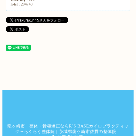
Total :
284748
龍ヶ崎市 整体・骨盤矯正ならR’S BASEカイロプラクティッ
ク〜らくらく整体院｜茨城県龍ケ崎市佐貫の整体院