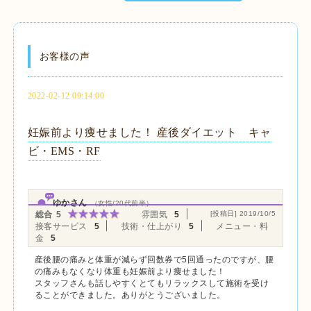
お客様の声
2022-02-12 09:14:00
妊娠前より痩せました！ 産後ダイエット キャ
ビ・EMS・RF
ゆかさん
（女性/20代前半）
総合
5
雰囲気
5
[投稿日] 2019/10/5
接客サービス
5
技術・仕上がり
5
メニュー・料
金
5
産後腰の痛みと体重が減らず回数券で5回通ったのですが、腰
の痛みもなくなり体重も妊娠前より痩せました！
スタッフさんも話しやすくとてもリラックスして施術を受け
ることができました。ありがとうございました。