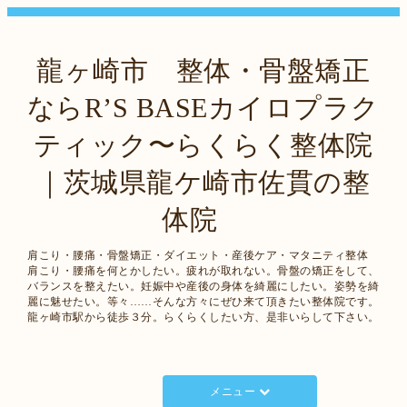
龍ヶ崎市 整体・骨盤矯正
ならR’S BASEカイロプラク
ティック〜らくらく整体院
｜茨城県龍ケ崎市佐貫の整
体院
肩こり・腰痛・骨盤矯正・ダイエット・産後ケア・マタニティ整体
肩こり・腰痛を何とかしたい。疲れが取れない。骨盤の矯正をして、
バランスを整えたい。妊娠中や産後の身体を綺麗にしたい。姿勢を綺
麗に魅せたい。等々……そんな方々にぜひ来て頂きたい整体院です。
龍ヶ崎市駅から徒歩３分。らくらくしたい方、是非いらして下さい。
メニュー