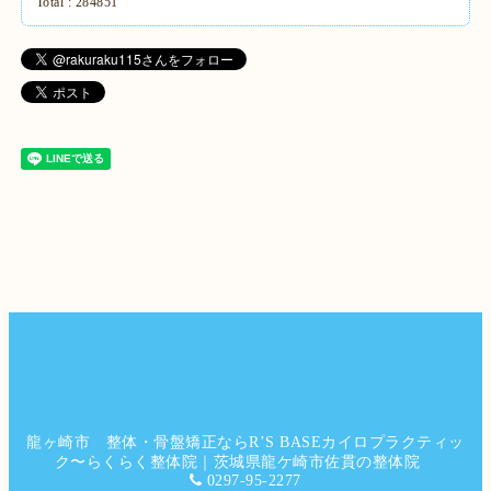
Total :
284851
龍ヶ崎市 整体・骨盤矯正ならR’S BASEカイロプラクティッ
ク〜らくらく整体院｜茨城県龍ケ崎市佐貫の整体院
0297-95-2277